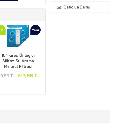
Satıcıya Danış
35
10" Kireç Önleyici
Silifoz Su Arıtma
Mineral Filtresi
513,98 TL
9,53 TL