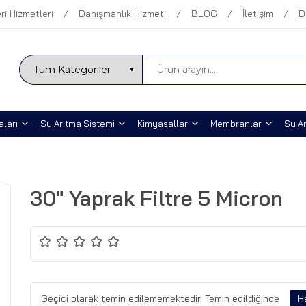
ri Hizmetleri
Danışmanlık Hizmeti
BLOG
İletişim
D
ları
Su Arıtma Sistemi
Kimyasallar
Membranlar
Su Ar
30" Yaprak Filtre 5 Micron
Geçici olarak temin edilememektedir. Temin edildiğinde