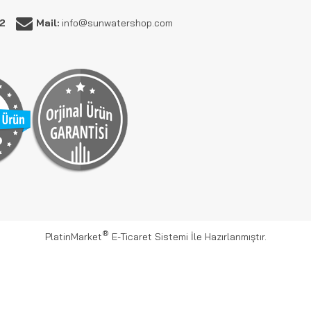
62
Mail:
info@sunwatershop.com
®
PlatinMarket
E-Ticaret Sistemi
İle Hazırlanmıştır.