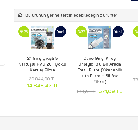
Bu ürünün yerine tercih edebileceğiniz ürünler
%28
%37
%
2" Giriş Çıkışlı 5
Daire Girişi Kireç
Kartuşlu PVC 20" Çoklu
Önleyici 3'ü Bir Arada
Kartuş Filtre
Tortu Filtre (Yıkanabilir
+ İp Filtre + Silifoz
20.844,90 TL
79
Filtre )
14.848,42 TL
571,09 TL
913,75 TL