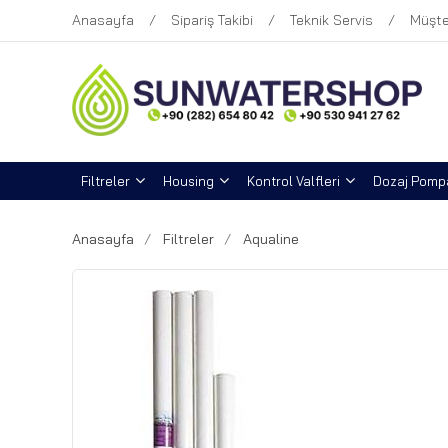
Anasayfa
Sipariş Takibi
Teknik Servis
Müşte
Filtreler
Housing
Kontrol Valfleri
Dozaj Pompa
Anasayfa
Filtreler
Aqualine