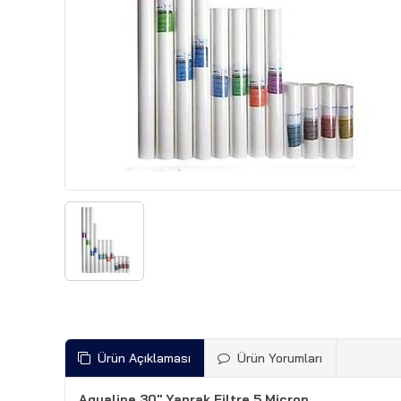
Ürün Açıklaması
Ürün Yorumları
Aqualine 30" Yaprak Filtre 5 Micron