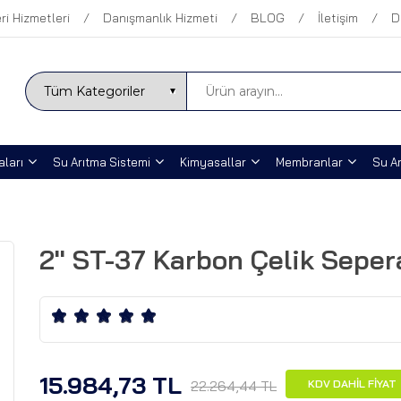
ri Hizmetleri
Danışmanlık Hizmeti
BLOG
İletişim
D
ları
Su Arıtma Sistemi
Kimyasallar
Membranlar
Su Ar
2'' ST-37 Karbon Çelik Sepera
15.984,73 TL
22.264,44 TL
KDV DAHİL FİYAT