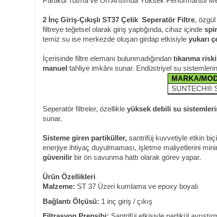
Partikül Tutma ve Ön Arıtımda Yüksek Performanslı M
2 İnç Giriş-Çıkışlı ST37 Çelik Seperatör Filtre
, özgül
filtreye teğetsel olarak giriş yaptığında, cihaz içinde
spi
temiz su ise merkezde oluşan girdap etkisiyle
yukarı çe
İçerisinde filtre elemanı bulunmadığından
tıkanma riski
manuel
tahliye imkânı sunar. Endüstriyel su sistemler
MARKA/MO
SUNTECH® S
Seperatör filtreler, özellikle
yüksek debili su sistemler
sunar.
Sisteme giren partiküller,
santrifüj kuvvetiyle etkin biçi
enerjiye ihtiyaç duyulmaması, işletme maliyetlerini mi
güvenilir
bir ön savunma hattı olarak görev yapar.
Ürün Özellikleri
Malzeme:
ST 37 Üzeri kumlama ve epoxy boyalı
Bağlantı Ölçüsü:
1 inç giriş / çıkış
Filtrasyon Prensibi:
Santrifüj etkisiyle partikül ayrıştı