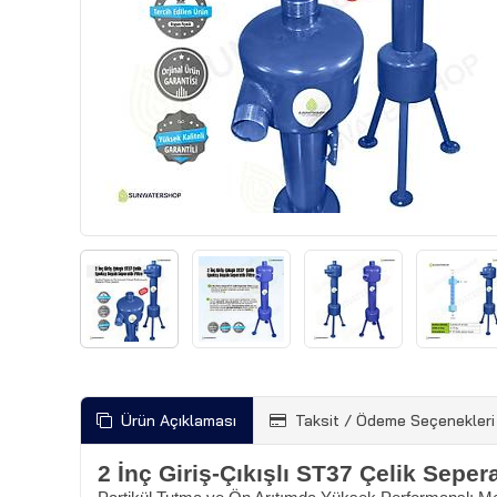
Ürün Açıklaması
Taksit / Ödeme Seçenekleri
2 İnç Giriş-Çıkışlı ST37 Çelik Seper