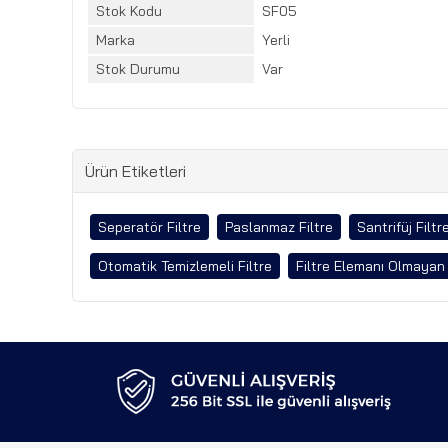
Stok Kodu
SF05
Marka
Yerli
Stok Durumu
Var
Ürün Etiketleri
Seperatör Filtre
Paslanmaz Filtre
Santrifüj Filtr
Otomatik Temizlemeli Filtre
Filtre Elemanı Olmayan