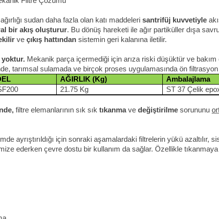
ekanik Filtre Çözümü
 ağırlığı sudan daha fazla olan katı maddeleri
santrifüj kuvvetiyle
akı
ral bir akış oluşturur
. Bu dönüş hareketi ile ağır partiküller dışa savr
kilir
ve
çıkış hattından
sistemin geri kalanına iletilir.
 yoktur.
Mekanik parça içermediği için arıza riski düşüktür ve bakı
inde, tarımsal sulamada ve birçok proses uygulamasında ön filtrasyon
DEL
AĞIRLIK (Kg)
Ambalajlama
F200
21.75 Kg
ST 37 Çelik epo
inde,
filtre elemanlarının sık sık
tıkanma
ve
değiştirilme
sorununu
or
mde ayrıştırıldığı için sonraki aşamalardaki filtrelerin yükü azaltılır, si
nimize ederken çevre dostu bir kullanım da sağlar. Özellikle tıkanm
rma