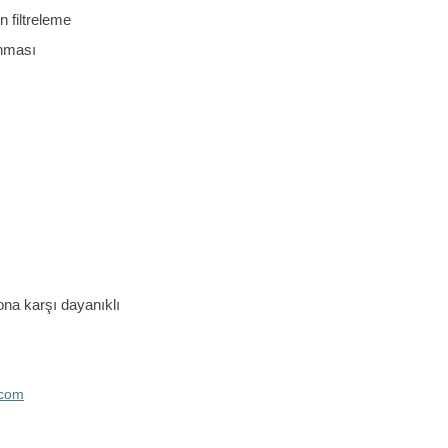
 filtreleme
unması
na karşı dayanıklı
.com