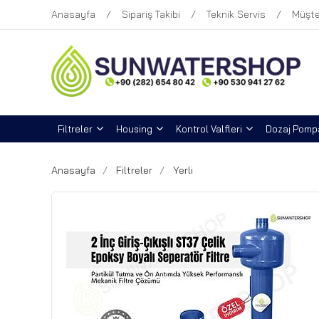
Anasayfa
Sipariş Takibi
Teknik Servis
Müşte
Filtreler
Housing
Kontrol Valfleri
Dozaj Pompa
Anasayfa
Filtreler
Yerli