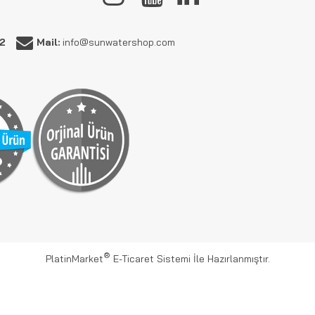
62
Mail:
info@sunwatershop.com
®
PlatinMarket
E-Ticaret Sistemi
İle Hazırlanmıştır.