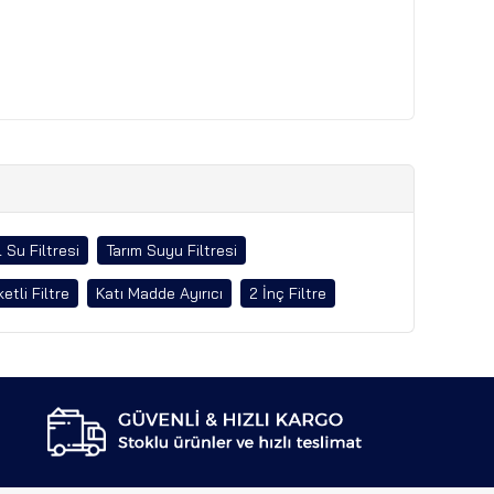
 Su Filtresi
Tarım Suyu Filtresi
etli Filtre
Katı Madde Ayırıcı
2 İnç Filtre