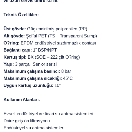
ve uzun servis ömrü
sunar.
Teknik Özellikler:
Üst gövde:
Güçlendirilmiş polipropilen (PP)
Alt gövde:
Şeffaf PET (TS – Transparent Sump)
O?ring:
EPDM endüstriyel sızdırmazlık contası
Bağlantı çapı:
1" BSP/NPT
Kartuş tipi:
BX (SOE – 222 çift O?ring)
Yapı:
3 parçalı Senior serisi
Maksimum çalışma basıncı:
8 bar
Maksimum çalışma sıcaklığı
: 45°C
Uygun kartuş uzunluğu:
10”
Kullanım Alanları:
Evsel, endüstriyel ve ticari su arıtma sistemleri
Daire giriş ön filtrasyonu
Endüstriyel su arıtma sistemleri